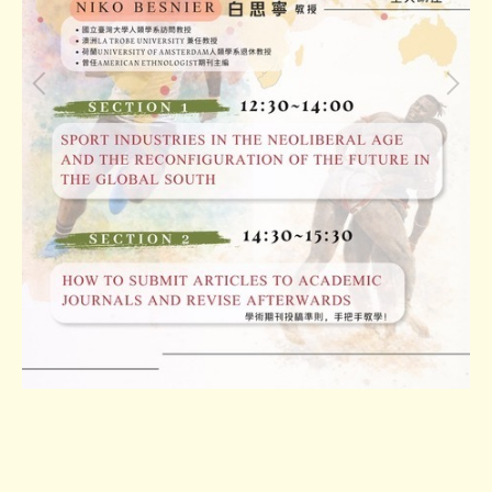
學術活動
學生活動
榮譽事項
法規表單
Office Hours
媒體上的族文系
多媒體器材
新生必看區
系所活動剪影