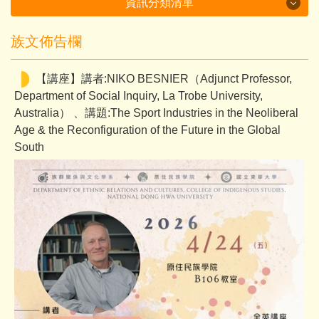
資訊分類清單
族文佈告欄
資訊分類清單
特色課程介紹
立
【講座】講者:NIKO BESNIER（Adjunct Professor,
Department of Social Inquiry, La Trobe University,
畢業生經驗談
Australia） 、講題:The Sport Industries in the Neoliberal
Age & the Reconfiguration of the Future in the Global
認識族文系
South
本系成員
公告訊息
招生專區
課程資訊
新生手冊