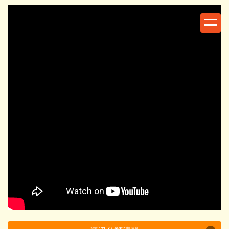
跳
到
主
要
內
容
區